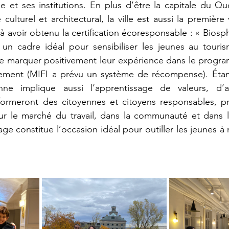
e et ses institutions. En plus d’être la capitale du Q
ulturel et architectural, la ville est aussi la première v
 avoir obtenu la certification écoresponsable : « Biosph
 un cadre idéal pour sensibiliser les jeunes au touris
e marquer positivement leur expérience dans le progr
gement (MIFI a prévu un système de récompense). Étan
enne implique aussi l’apprentissage de valeurs, d’a
 formeront des citoyennes et citoyens responsables, pr
sur le marché du travail, dans la communauté et dans l
e constitue l’occasion idéal pour outiller les jeunes à m