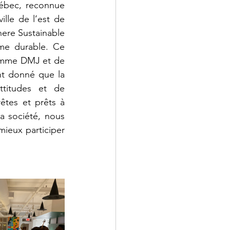
uébec, reconnue 
ille de l’est de 
ere Sustainable 
me durable. Ce 
amme DMJ et de 
t donné que la 
ttitudes et de 
êtes et prêts à 
a société, nous 
ieux participer 