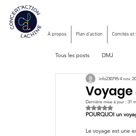
À propos
Plan d'action
Comités et 
Tous les posts
DMJ
info230795
4 nov. 2
Voyage 
Dernière mise à jour :
31 
Noté NaN étoiles s
POURQUOI un voyage
Le voyage est une ex