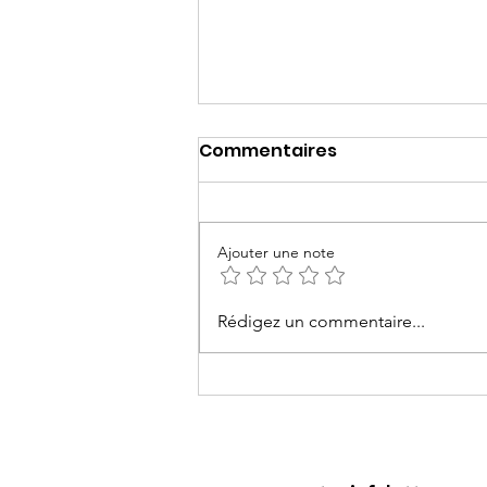
Commentaires
Ajouter une note
Réalisation Projets
Rédigez un commentaire...
Cohorte 1