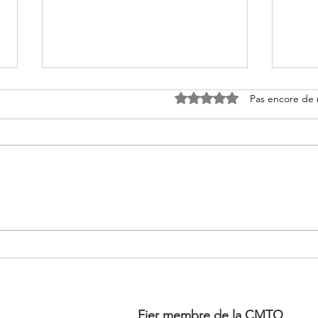
Noté 0 étoile sur 5.
Pas encore de 
Réalisation Projets
Vote
Cohorte 2
Coh
Fier membre de la CMTQ