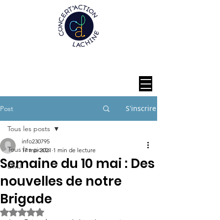
S'inscrire
Post
Tous les posts
info230795
Tous les posts
17 mai 2021
1 min de lecture
Semaine du 10 mai : Des
DMJ
nouvelles de notre
Brigade
Noté NaN étoiles sur 5.