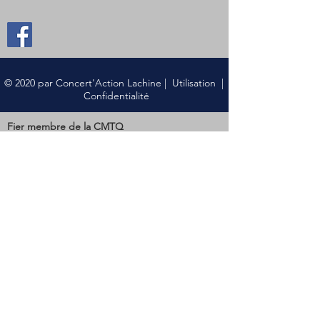
© 2020 par Concert'Action Lachine |
Utilisation
|
C
onfidentialité
Fier membre de la CMTQ
Devenez membre