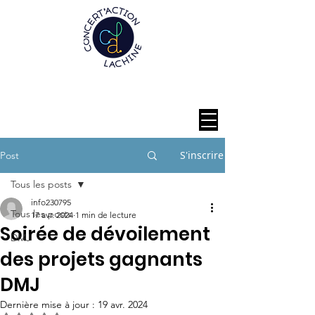
S'inscrire
Post
Tous les posts
info230795
Tous les posts
17 avr. 2024
1 min de lecture
Soirée de dévoilement
DMJ
des projets gagnants
DMJ
Dernière mise à jour :
19 avr. 2024