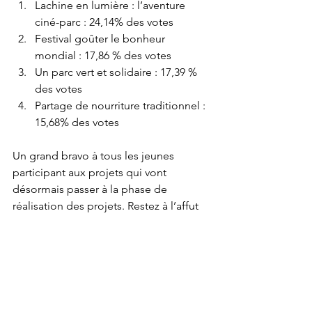
Lachine en lumière : l’aventure 
ciné-parc : 24,14% des votes
Festival goûter le bonheur 
mondial : 17,86 % des votes
Un parc vert et solidaire : 17,39 % 
des votes
Partage de nourriture traditionnel : 
15,68% des votes
Un grand bravo à tous les jeunes 
participant aux projets qui vont 
désormais passer à la phase de 
réalisation des projets. Restez à l’affut 
pour voir ces projets émerger dans les 
prochains mois !!
Article très intéressant de Nouvelles 
d'Ici !
https://nouvellesdici.com/actu/projets-